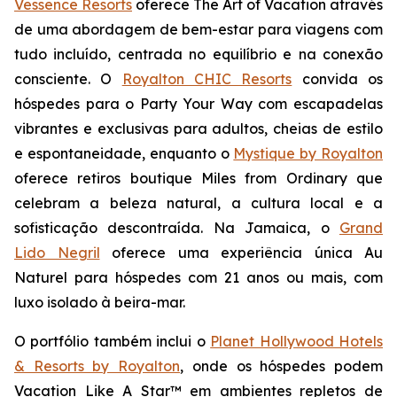
Vessence Resorts
oferece
The Art of Vacation
através
de uma abordagem de bem-estar para viagens com
tudo incluído, centrada no equilíbrio e na conexão
consciente. O
Royalton CHIC Resorts
convida os
hóspedes para o
Party Your Way
com escapadelas
vibrantes e exclusivas para adultos, cheias de estilo
e espontaneidade, enquanto o
Mystique by Royalton
oferece retiros boutique
Miles from Ordinary
que
celebram a beleza natural, a cultura local e a
sofisticação descontraída. Na Jamaica, o
Grand
Lido Negril
oferece uma experiência única
Au
Naturel
para hóspedes com 21 anos ou mais, com
luxo isolado à beira-mar.
O portfólio também inclui o
Planet Hollywood Hotels
& Resorts by Royalton
, onde os hóspedes podem
Vacation Like A Star™
em ambientes repletos de